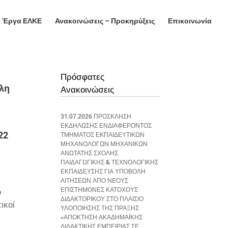
Έργα ΕΛΚΕ
Ανακοινώσεις – Προκηρύξεις
Επικοινωνία
Πρόσφατες
όλη
Ανακοινώσεις
31.07.2026 ΠΡΟΣΚΛΗΣΗ
ΕΚΔΗΛΩΣΗΣ ΕΝΔΙΑΦΕΡΟΝΤΟΣ
22
ΤΜΗΜΑΤΟΣ ΕΚΠΑΙΔΕΥΤΙΚΩΝ
ΜΗΧΑΝΟΛΟΓΩΝ ΜΗΧΑΝΙΚΩΝ
ΑΝΩΤΑΤΗΣ ΣΧΟΛΗΣ
ΠΑΙΔΑΓΩΓΙΚΗΣ & ΤΕΧΝΟΛΟΓΙΚΗΣ
ΕΚΠΑΙΔΕΥΣΗΣ ΓΙΑ ΥΠΟΒΟΛΗ
ΑΙΤΗΣΕΩΝ ΑΠΟ ΝΕΟΥΣ
ΕΠΙΣΤΗΜΟΝΕΣ ΚΑΤΟΧΟΥΣ
ο
ΔΙΔΑΚΤΟΡΙΚΟΥ ΣΤΟ ΠΛΑΙΣΙΟ
ικοί
ΥΛΟΠΟΙΗΣΗΣ ΤΗΣ ΠΡΑΞΗΣ
«ΑΠΟΚΤΗΣΗ ΑΚΑΔΗΜΑΪΚΗΣ
ΔΙΔΑΚΤΙΚΗΣ ΕΜΠΕΙΡΙΑΣ ΣΕ