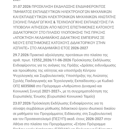
31.07.2026 ΠΡΟΣΚΛΗΣΗ ΕΚΔΗΛΩΣΗΣ ΕΝΔΙΑΦΕΡΟΝΤΟΣ
ΤΜΗΜΑΤΟΣ ΕΚΠΑΙΔΕΥΤΙΚΩΝ ΗΛΕΚΤΡΟΛΟΓΩΝ ΜΗΧΑΝΙΚΩΝ
ΚΑΙ ΕΚΠΑΙΔΕΥΤΙΚΩΝ ΗΛΕΚΤΡΟΝΙΚΩΝ ΜΗΧΑΝΙΚΩΝ ΑΝΩΤΑΤΗΣ
ΣΧΟΛΗΣ ΠΑΙΔΑΓΩΓΙΚΗΣ & ΤΕΧΝΟΛΟΓΙΚΗΣ ΕΚΠΑΙΔΕΥΣΗΣ ΓΙΑ
ΥΠΟΒΟΛΗ ΑΙΤΗΣΕΩΝ ΑΠΟ ΝΕΟΥΣ ΕΠΙΣΤΗΜΟΝΕΣ ΚΑΤΟΧΟΥΣ
ΔΙΔΑΚΤΟΡΙΚΟΥ ΣΤΟ ΠΛΑΙΣΙΟ ΥΛΟΠΟΙΗΣΗΣ ΤΗΣ ΠΡΑΞΗΣ
«ΑΠΟΚΤΗΣΗ ΑΚΑΔΗΜΑΪΚΗΣ ΔΙΔΑΚΤΙΚΗΣ ΕΜΠΕΙΡΙΑΣ ΣΕ
ΝΕΟΥΣ ΕΠΙΣΤΗΜΟΝΕΣ ΚΑΤΟΧΟΥΣ ΔΙΔΑΚΤΟΡΙΚΟΥ ΣΤΗΝ
ΑΣΠΑΙΤΕ» ΣΤΟ ΑΚΑΔΗΜΑΪΚΟ ΕΤΟΣ 2026-2027
29.7.2026 Πρακτικό αξιολόγησης προτάσεων στο πλαίσιο της
αριθ. πρωτ. 12552_2026/11-06-2026 Πρόσκλησης Εκδήλωσης
Ενδιαφέροντος για τις ανάγκες της Πράξης «Δράσεις ενδυνάμωσης
και προώθησης της ισότητας και υποστήριξη Κέντρου
Ψυχολογικής και Συμβουλευτικής Υποστήριξης της Ανώτατης
Σχολής Παιδαγωγικής και Τεχνολογικής Εκπαίδευσης» με Κωδικό
ΟΠΣ 6035060 στο Πρόγραμμα «Ανθρώπινο Δυναμικό και
Κοινωνική Συνοχή 2021-2027», με τη συγχρηματοδότηση της
Ευρωπαϊκής Ένωσης (Ευρωπαϊκό Κοινωνικό Ταμείο)
23.07.2026 Πρόσκληση Εκδήλωσης Ενδιαφέροντος για τη
σύναψη συμβάσεων μίσθωσης διδακτικού έργου ιδιωτικού δικαίου
σε μαθήματα του Προγράμματος Ειδίκευσης στη Συμβουλευτική
και τον Προσανατολισμό (ΠΕΣΥΠ) ακαδ. έτους 2026-2027 στην
Αθήνα στο πλαίσιο του Προγράμματος «Ετήσιο Πρόγραμμα