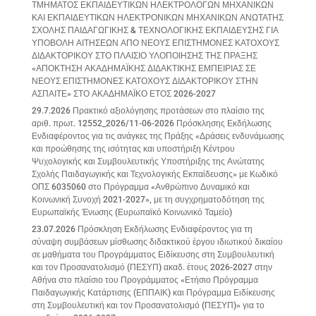
ΤΜΗΜΑΤΟΣ ΕΚΠΑΙΔΕΥΤΙΚΩΝ ΗΛΕΚΤΡΟΛΟΓΩΝ ΜΗΧΑΝΙΚΩΝ
ΚΑΙ ΕΚΠΑΙΔΕΥΤΙΚΩΝ ΗΛΕΚΤΡΟΝΙΚΩΝ ΜΗΧΑΝΙΚΩΝ ΑΝΩΤΑΤΗΣ
ΣΧΟΛΗΣ ΠΑΙΔΑΓΩΓΙΚΗΣ & ΤΕΧΝΟΛΟΓΙΚΗΣ ΕΚΠΑΙΔΕΥΣΗΣ ΓΙΑ
ΥΠΟΒΟΛΗ ΑΙΤΗΣΕΩΝ ΑΠΟ ΝΕΟΥΣ ΕΠΙΣΤΗΜΟΝΕΣ ΚΑΤΟΧΟΥΣ
ΔΙΔΑΚΤΟΡΙΚΟΥ ΣΤΟ ΠΛΑΙΣΙΟ ΥΛΟΠΟΙΗΣΗΣ ΤΗΣ ΠΡΑΞΗΣ
«ΑΠΟΚΤΗΣΗ ΑΚΑΔΗΜΑΪΚΗΣ ΔΙΔΑΚΤΙΚΗΣ ΕΜΠΕΙΡΙΑΣ ΣΕ
ΝΕΟΥΣ ΕΠΙΣΤΗΜΟΝΕΣ ΚΑΤΟΧΟΥΣ ΔΙΔΑΚΤΟΡΙΚΟΥ ΣΤΗΝ
ΑΣΠΑΙΤΕ» ΣΤΟ ΑΚΑΔΗΜΑΪΚΟ ΕΤΟΣ 2026-2027
29.7.2026 Πρακτικό αξιολόγησης προτάσεων στο πλαίσιο της
αριθ. πρωτ. 12552_2026/11-06-2026 Πρόσκλησης Εκδήλωσης
Ενδιαφέροντος για τις ανάγκες της Πράξης «Δράσεις ενδυνάμωσης
και προώθησης της ισότητας και υποστήριξη Κέντρου
Ψυχολογικής και Συμβουλευτικής Υποστήριξης της Ανώτατης
Σχολής Παιδαγωγικής και Τεχνολογικής Εκπαίδευσης» με Κωδικό
ΟΠΣ 6035060 στο Πρόγραμμα «Ανθρώπινο Δυναμικό και
Κοινωνική Συνοχή 2021-2027», με τη συγχρηματοδότηση της
Ευρωπαϊκής Ένωσης (Ευρωπαϊκό Κοινωνικό Ταμείο)
23.07.2026 Πρόσκληση Εκδήλωσης Ενδιαφέροντος για τη
σύναψη συμβάσεων μίσθωσης διδακτικού έργου ιδιωτικού δικαίου
σε μαθήματα του Προγράμματος Ειδίκευσης στη Συμβουλευτική
και τον Προσανατολισμό (ΠΕΣΥΠ) ακαδ. έτους 2026-2027 στην
Αθήνα στο πλαίσιο του Προγράμματος «Ετήσιο Πρόγραμμα
Παιδαγωγικής Κατάρτισης (ΕΠΠΑΙΚ) και Πρόγραμμα Ειδίκευσης
στη Συμβουλευτική και τον Προσανατολισμό (ΠΕΣΥΠ)» για το